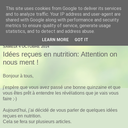
This site uses cookies from Google to deliver its services
La Naturopathie pour Tous
and to analyze traffic. Your IP address and user-agent are
shared with Google along with performance and security
avec Laura Bendel
metrics to ensure quality of service, generate usage
statistics, and to detect and address abuse.
LEARN MORE
GOT IT
SAMEDI 4 OCTOBRE 2014
Idées reçues en nutrition: Attention on
nous ment !
Bonjour à tous,
j'espère que vous avez passé une bonne quinzaine et que
vous êtes prêt à entendre les révélations que je vais vous
faire ;-)
Aujourd'hui, j'ai décidé de vous parler de quelques idées
reçues en nutrition.
Cela se fera sur plusieurs articles.